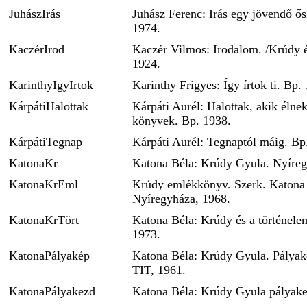
JuhászIrás
Juhász Ferenc: Irás egy jövendő ő
1974.
KaczérIrod
Kaczér Vilmos: Irodalom. /Krúdy é
1924.
KarinthyIgyIrtok
Karinthy Frigyes: Így írtok ti. Bp.
KárpátiHalottak
Kárpáti Aurél: Halottak, akik élne
könyvek. Bp. 1938.
KárpátiTegnap
Kárpáti Aurél: Tegnaptól máig. Bp
KatonaKr
Katona Béla: Krúdy Gyula. Nyíreg
KatonaKrEml
Krúdy emlékkönyv. Szerk. Katona
Nyíregyháza, 1968.
KatonaKrTört
Katona Béla: Krúdy és a történele
1973.
KatonaPályakép
Katona Béla: Krúdy Gyula. Pályak
TIT, 1961.
KatonaPályakezd
Katona Béla: Krúdy Gyula pályake