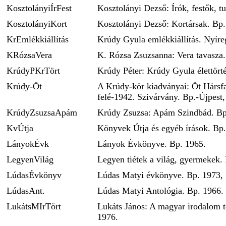
KosztolányiÍrFest
Kosztolányi Dezső: Írók, festők, t
KosztolányiKort
Kosztolányi Dezső: Kortársak. Bp.
KrEmlékkiállítás
Krúdy Gyula emlékkiállítás. Nyíre
KRózsaVera
K. Rózsa Zsuzsanna: Vera tavasza.
KrúdyPKrTört
Krúdy Péter: Krúdy Gyula élettört
Krúdy-Öt
A Krúdy-kör kiadványai: Öt Hársf
felé-1942. Szivárvány. Bp.-Újpest,
KrúdyZsuzsaApám
Krúdy Zsuzsa: Apám Szindbád. Bp
KvÚtja
Könyvek Útja és egyéb írások. Bp.
LányokÉvk
Lányok Évkönyve. Bp. 1965.
LegyenVilág
Legyen tiétek a világ, gyermekek.
LúdasÉvkönyv
Lúdas Matyi évkönyve. Bp. 1973,
LúdasAnt.
Lúdas Matyi Antológia. Bp. 1966.
LukátsMIrTört
Lukáts János: A magyar irodalom t
1976.