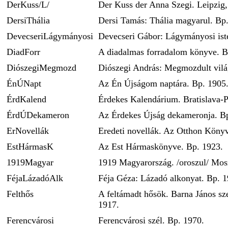
DerKuss/L/
Der Kuss der Anna Szegi. Leipzig,
DersiThália
Dersi Tamás: Thália magyarul. Bp
DevecseriLágymányosi
Devecseri Gábor: Lágymányosi ist
DiadForr
A diadalmas forradalom könyve. B
DiószegiMegmozd
Diószegi András: Megmozdult vilá
ÉnÚNapt
Az Én Újságom naptára. Bp. 1905
ÉrdKalend
Érdekes Kalendárium. Bratislava-
ÉrdÚDekameron
Az Érdekes Újság dekameronja. B
ErNovellák
Eredeti novellák. Az Otthon Könyv
EstHármasK
Az Est Hármaskönyve. Bp. 1923.
1919Magyar
1919 Magyarország. /oroszul/ Mos
FéjaLázadóAlk
Féja Géza: Lázadó alkonyat. Bp. 1
Felthős
A feltámadt hősök. Barna János sz
1917.
Ferencvárosi
Ferencvárosi szél. Bp. 1970.