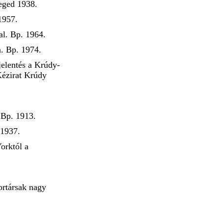
eged 1938.
1957.
al. Bp. 1964.
. Bp. 1974.
jelentés a Krúdy-
ézirat Krúdy
 Bp. 1913.
 1937.
orktól a
ortársak nagy