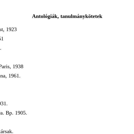
Antológiák, tanulmánykötetek
st, 1923
61
.
Paris, 1938
na, 1961.
931.
a. Bp. 1905.
ársak.