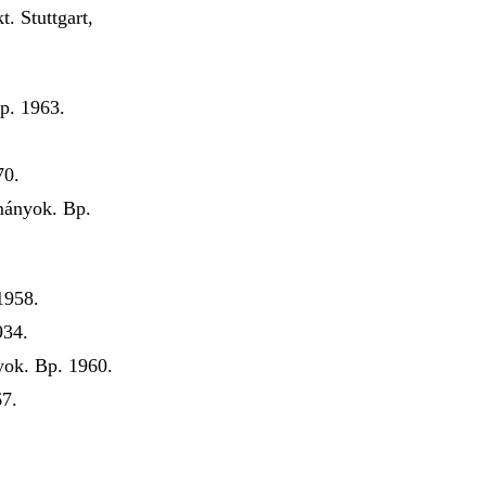
. Stuttgart,
p. 1963.
70.
mányok. Bp.
1958.
934.
yok. Bp. 1960.
67.