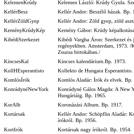
KelemenKrúdy
Kelemen László: Krúdy Gyula. Sz
KellérBesz
Kellér Andor: Beszélő házak. Bp. 
KellérZöldGyep
Kellér Andor: Zöld gyep, zöld aszt
KeményKrúdyKép
Kemény Gábor: Krúdy képalkotása
KibédiSzerkezet
Kibédi Vargha Áron: Szerkezet és 
regényekben. Amsterdam, 1973. /K
Zsuzsa birtokában./
KincsesKal
Kincses kalendárium.Bp. 1973.
KollHEsperantisto
Kollekto de Hungara Esperantisto.
KomlósÍrók
Komlós Aladár: Írók és elvek. Bp.
KonrádynéNewYork
Konrádyné Gálos Magda: A New Y
Hungáriáig. Bp. 1965.
KorAlb
Koronázási Album. Bp. 1917.
Kortársak
Kellér Andor: Schöpflin Aladár: K
írókról. Bp. 1956.
KortIrók
Kortársak nagy írókról. Bp. 1954.