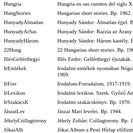
Hungria
Hungria en sas cuentos del siglo 
HungStories
Hungarian short stories. Bp. 1962.
HunyadyÁlmatlan
Hunyady Sándor: Álmatlan éjjel. 
HunyadyArSas
Hunyady Sándor: Razzia az Arany 
HunyadyHárom
Hunyady Sándor: Három kastély. 
22Hung
22 Hungarian short stories. Bp. 19
IllésGellérthegyi
Illés Endre: Gellérthegyi éjszakák
IrEmlékek
Irodalmi emlékek nyomában Nógr
1969.
IrForr
Irodalom-Forradalom. 1917-1919.
IrLexikon
Irodalmi lexikon. Szerk. Győző An
IrSzakácsK
Irodalmi szakácskönyv. Bp. 1970.
JászaiLev
Jászai Mari levelei. Bp. 1944.
JékelyCsillagtorony
Jékely Zoltán: Csillagtorony. Bp. 
JókaiAlb
Jókai Album a Pesti Hírlap előfize