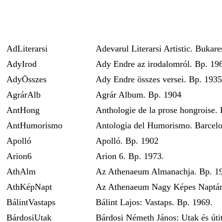
AdLiterarsi
Adevarul Literarsi Artistic. Bukare
AdyIrod
Ady Endre az irodalomról. Bp. 19
AdyÖsszes
Ady Endre összes versei. Bp. 1935
AgrárAlb
Agrár Album. Bp. 1904
AntHong
Anthologie de la prose hongroise. 
AntHumorismo
Antologia del Humorismo. Barcelo
Apolló
Apolló. Bp. 1902
Arion6
Arion 6. Bp. 1973.
AthAlm
Az Athenaeum Almanachja. Bp. 1
AthKépNapt
Az Athenaeum Nagy Képes Naptár
BálintVastaps
Bálint Lajos: Vastaps. Bp. 1969.
BárdosiUtak
Bárdosi Németh János: Utak és útit