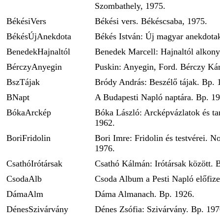
Szombathely, 1975.
BékésiVers
Békési vers. Békéscsaba, 1975.
BékésÚjAnekdota
Békés István: Új magyar anekdotak
BenedekHajnaltól
Benedek Marcell: Hajnaltól alkony
BérczyAnyegin
Puskin: Anyegin, Ford. Bérczy Kár
BszTájak
Bródy András: Beszélő tájak. Bp. 
BNapt
A Budapesti Napló naptára. Bp. 19
BókaArckép
Bóka László: Arcképvázlatok és t
1962.
BoriFridolin
Bori Imre: Fridolin és testvérei. 
1976.
CsathóIrótársak
Csathó Kálmán: Irótársak között. 
CsodaAlb
Csoda Album a Pesti Napló előfize
DámaAlm
Dáma Almanach. Bp. 1926.
DénesSzivárvány
Dénes Zsófia: Szivárvány. Bp. 197