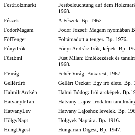
FestHolzmarkt
Festbeleuchtung auf dem Holzmarkt
1968.
Fészek
A Fészek. Bp. 1962.
FodorMagam
Fodor József: Magam nyomában B
FölTenger
Föltámadott a tenger. Bp. 1976.
FónyiIrók
Fónyi András: Irók, képek. Bp. 19
FüstEml
Füst Milán: Emlékezések és tanul
1968.
FVirág
Fehér Virág. Bukarest, 1967.
GellértIró
Gellért Oszkár: Egy író élete. Bp. 
HalmiIrArckép
Halmi Bódog: Irói arcképek. Bp.1
HatvanyIrTan
Hatvany Lajos: Irodalmi tanulmán
HatvanyLev
Hatvany Lajoshoz levelek. Bp. 19
HölgyNapt
Hölgyek Naptára. Bp. 1916.
HungDigest
Hungarian Digest, Bp. 1947.