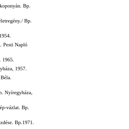
skoponyán. Bp.
letregény./ Bp.
 1954.
k. Pesti Napló
. 1965.
yháza, 1957.
 Béla.
m. Nyíregyháza,
ép-vázlat. Bp.
zdése. Bp.1971.