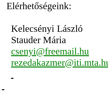
Elérhetőségeink:
Kelecsényi
László
Stauder
Mária
csenyi@freemail.
hu
rezedakazmer@iti.mta.h