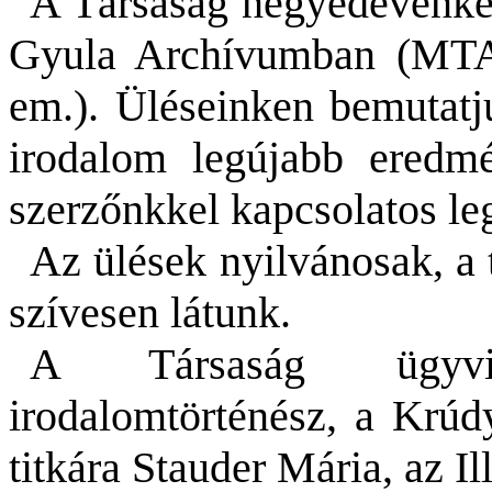
A Társaság negyedévenként
Gyula
Archívumban (
MT
em.). Üléseinken bemutatju
irodalom legújabb eredmé
szerzőnkkel kapcsolatos leg
Az ülések nyilvánosak, a
szívesen látunk.
A Társaság ügy
irodalomtörténész, a Krúdy
titkára
Stauder
Mária, az Il