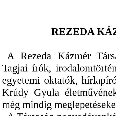
REZEDA KÁ
A Rezeda Kázmér Társa
Tagjai írók, irodalomtörté
egyetemi oktatók, hírlapír
Krúdy Gyula életművének 
még mindig meglepetéseket