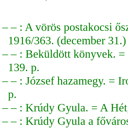
– – : A vörös postakocsi ő
1916/363. (december 31.) 
– – : Beküldött könyvek. =
139. p.
– – : József hazamegy. =
Ir
p.
– – : Krúdy Gyula. = A Hét,
– – : Krúdy Gyula a főváro