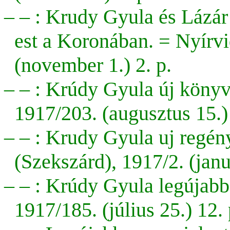
– – : Krudy Gyula és Lázá
est a Koronában. = Nyírv
(november 1.) 2. p.
– – : Krúdy Gyula új könyv
1917/203. (augusztus 15.) 
– – : Krudy Gyula uj regé
(Szekszárd), 1917/2. (januá
– – : Krúdy Gyula legújabb
1917/185. (július 25.) 12. 