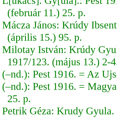
L[ukács]. Gy[ula].: Pest 1
(február 11.) 25. p.
Mácza János: Krúdy Ibsent k
(április 15.) 95. p.
Milotay István: Krúdy Gyu
1917/123. (május 13.) 2-4.
(–nd.): Pest 1916. = Az Ujs
(–nd.): Pest 1916. = Magyar
25. p.
Petrik Géza:
Krudy Gyula.