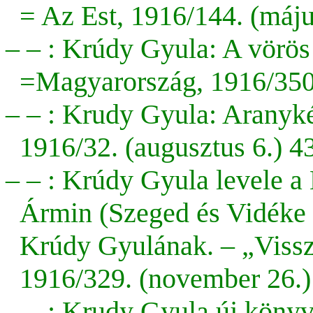
= Az Est, 1916/144. (május
– – :
Krúdy Gyula: A vörös 
=Magyarország, 1916/350.
– – :
Krudy
Gyula:
Aranyké
1916/32. (augusztus 6.) 43
– – : Krúdy Gyula levele a
Ármin (Szeged és Vidéke f
Krúdy Gyulának. – „Vissz
1916/329. (november 26.) 
– – : Krudy Gyula új könyv