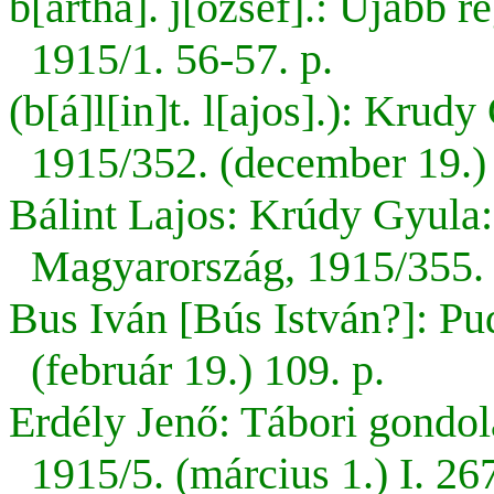
b[artha]. j[ózsef].: Újabb 
1915/1. 56-57. p.
(b[á]l[in]t. l[ajos].): Krud
1915/352.
(december 19.) 
Bálint Lajos: Krúdy Gyula:
Magyarország, 1915/355. 
Bus Iván [Bús István?]: Pu
(február 19.) 109. p.
Erdély Jenő: Tábori gondol
1915/5. (március 1.) I. 26