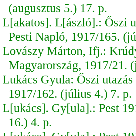
(augusztus 5.) 17. p.
L[akatos]. L[ászló].: Őszi 
Pesti Napló, 1917/165. (júl
Lovászy Márton, Ifj.: Krúd
Magyarország, 1917/21. (j
Lukács Gyula: Őszi utazás 
1917/162. (július 4.) 7. p.
L[ukács]. Gy[ula].: Pest 1
16.) 4. p.