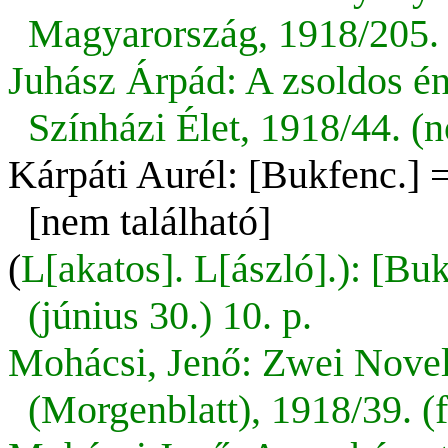
Magyarország, 1918/205. (
Juhász Árpád: A zsoldos é
Színházi Élet, 1918/44. (
Kárpáti Aurél: [Bukfenc.] =
[nem található]
(
L[akatos]. L[ászló].): [Bu
(június 30.) 10. p.
Mohácsi, Jenő: Zwei Novel
(Morgenblatt), 1918/39. (f