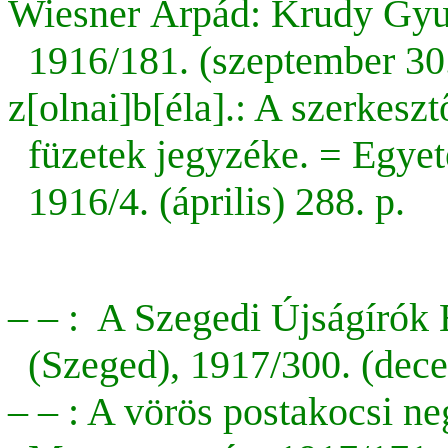
Wiesner Árpád: Krudy Gyul
1916/181. (szeptember 30.
z[olnai]b[éla].: A szerkes
füzetek jegyzéke. = Egyet
1916/4. (április) 288. p.
– – : A Szegedi Újságírók 
(Szeged), 1917/300. (dece
– – :
A
vörös postakocsi ne