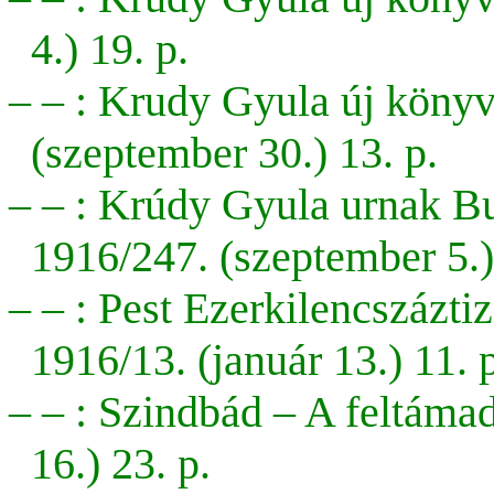
4.) 19. p.
– – : Krudy Gyula új könyvé
(szeptember 30.) 13. p.
– – : Krúdy Gyula urnak B
1916/247. (szeptember 5.)
– – : Pest Ezerkilencszázt
1916/13. (január 13.) 11. 
– – : Szindbád – A feltámad
16.) 23. p.