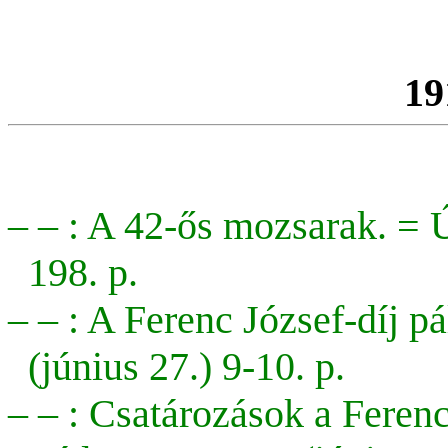
19
– – : A 42-ős mozsarak. =
Ú
198. p.
– – : A Ferenc József-díj p
(június 27.) 9-10. p.
– – : Csatározások a Ferenc