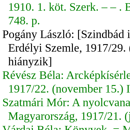
1910. 1. köt. Szerk.
– –
. 
748. p.
Pogány László: [Szindbád i
Erdélyi Szemle, 1917/29. 
hiányzik]
Révész Béla: Arcképkísérl
1917/22. (november 15.) I
Szatmári Mór: A nyolcvanas
Magyarország, 1917/21. (j
Várdai Béla: Könyvek. = M