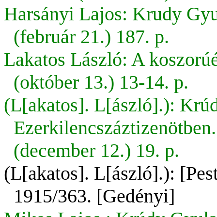
Harsányi Lajos: Krudy Gyul
(február 21.) 187. p.
Lakatos László: A koszorúé
(október 13.) 13-14. p.
(L[akatos]. L[ászló].): Krú
Ezerkilencszáztizenötben.
(december 12.) 19. p.
(L[akatos]. L[ászló].): [Pe
1915/363. [Gedényi]