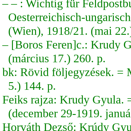
– – : Wichtig für Feldpost
Oesterreichisch-ungarisc
(Wien), 1918/21. (mai 22.)
– [Boros Feren]c.:
Krudy G
(március 17.) 260. p.
bk: Rövid följegyzések. = 
5.) 144. p.
Feiks rajza: Krudy Gyula. 
(december 29-1919. január
Horváth Dezső: Krúdy Gyula