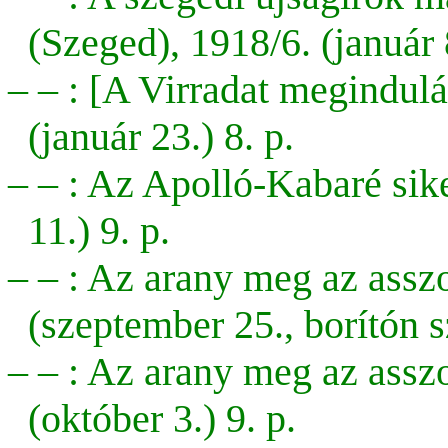
(Szeged), 1918/6. (január 8
– – :
[A Virradat megindulás
(január 23.) 8. p.
– – : Az Apolló-Kabaré sike
11.) 9. p.
– – : Az arany meg az assz
(szeptember 25., borítón s
– – :
Az arany meg az assz
(október 3.) 9. p.