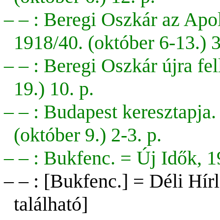
– – : Beregi Oszkár az Apo
1918/40. (október 6-13.) 3
– – : Beregi Oszkár újra fe
19.) 10. p.
– – : Budapest keresztapja.
(október 9.) 2-3. p.
– – : Bukfenc. = Új Idők, 19
– – : [Bukfenc.] = Déli Hír
található]