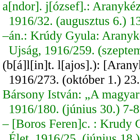
a[ndor]. j[ózsef].: Aranyké
1916/32. (augusztus 6.) 1
–án.: Krúdy Gyula: Aranyk
Ujság, 1916/259. (szeptem
(b[á]l[in]t. l[ajos].): [Ara
1916/273. (október 1.) 23.
Bársony István: „A magyar 
1916/180. (június 30.) 7-8
– [Boros Feren]c. : Krudy 
Élet, 1916/25. (június 18.)