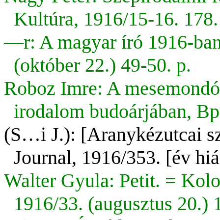
Kultúra, 1916/15-16. 178.
—r: A magyar író 1916-ban
(október 22.) 49-50. p.
Roboz Imre: A mesemondó 
irodalom budoárjában, Bp.
(S…i J.): [Aranykézutcai s
Journal, 1916/353. [év hi
Walter Gyula: Petit. = Kol
1916/33. (augusztus 20.) 1