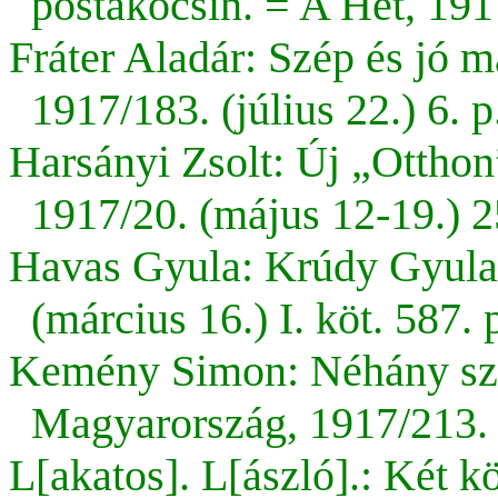
postakocsin.
= A Hét, 1917
Fráter Aladár: Szép és jó 
1917/183. (július 22.) 6. p
Harsányi Zsolt: Új „Otthon”
1917/20. (május 12-19.) 2
Havas Gyula: Krúdy Gyula:
(március 16.) I. köt. 587. 
Kemény Simon: Néhány szó
Magyarország, 1917/213. (
L[akatos]. L[ászló].: Két k