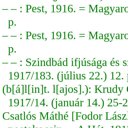
– –
: Pest, 1916. = Magyaro
p.
– – : Pest, 1916. = Magyaro
p.
– – : Szindbád ifjúsága és 
1917/183. (július 22.) 12. 
(b[á]l[in]t. l[ajos].): Krud
1917/14. (január 14.) 25-2
Csatlós Máthé [Fodor Lász