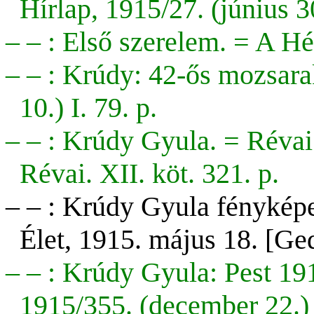
Hírlap, 1915/27. (június 30
– – : Első szerelem. = A Hét
– – : Krúdy: 42-ős mozsarak
10.) I. 79. p.
– – : Krúdy Gyula. =
Révai
Révai. XII. köt. 321. p.
– – : Krúdy Gyula fényképe
Élet, 1915. május 18. [Ge
– – : Krúdy Gyula: Pest 1
1915/355. (december 22.) 