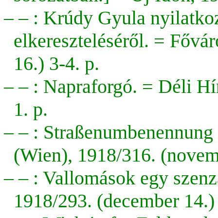
– – : Krúdy Gyula nyilatko
elkereszteléséről. = Fővár
16.) 3-4. p.
– – : Napraforgó. = Déli Hí
1. p.
– – : Straßenumbenennung 
(Wien), 1918/316. (novemb
– – : Vallomások egy szenz
1918/293. (december 14.) 