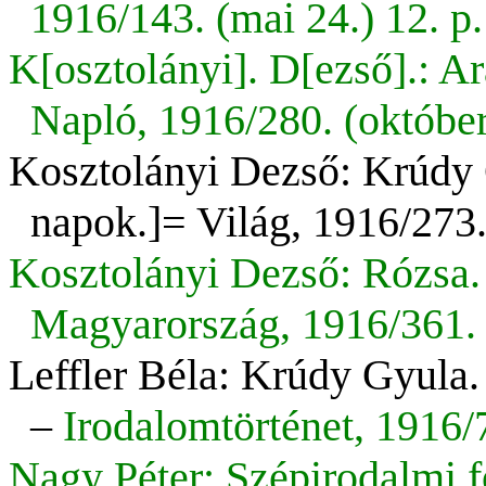
1916/143. (mai 24.) 12. p.
K[osztolányi]. D[ezső].:
Ar
Napló, 1916/280. (október 
Kosztolányi Dezső: Krúdy 
napok.]= Világ, 1916/273.
Kosztolányi Dezső: Rózsa.
Magyarország, 1916/361. 
Leffler Béla: Krúdy Gyula
–
Irodalomtörténet, 1916/7
Nagy Péter: Szépirodalmi f