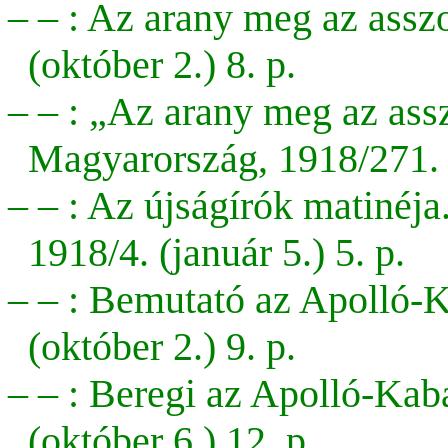
– – : Az arany meg az assz
(október 2.) 8. p.
– – :
„Az arany meg az ass
Magyarország,
1918/271. 
– – : Az újságírók matinéj
1918/4. (január 5.) 5. p.
– – : Bemutató az Apolló-K
(október 2.) 9. p.
– – : Beregi az Apolló-Kab
(október 6.) 12. p.