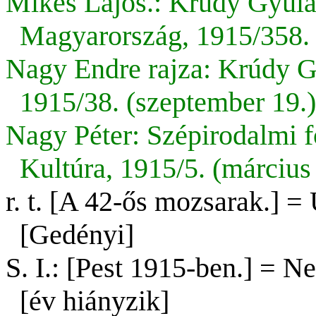
Mikes Lajos.: Krúdy Gyula
Magyarország, 1915/358. 
Nagy Endre rajza: Krúdy G
1915/38. (szeptember 19.)
Nagy Péter: Szépirodalmi f
Kultúra, 1915/5. (március 
r. t. [A 42-ős mozsarak.] = 
[Gedényi]
S. I.: [Pest 1915-ben.] = N
[év hiányzik]