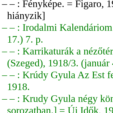
– – : Fényképe. = Figaro, 
hiányzik]
– – : Irodalmi Kalendáriom.
17.) 7. p.
– – : Karrikaturák a nézőt
(Szeged), 1918/3. (január 4
– – : Krúdy Gyula Az Est fe
1918.
– – :
Krudy Gyula négy kön
sorozatban.]
= Új Idők,
19