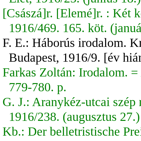
[Császá]r. [Elemé]r. : Két 
1916/469. 165. köt. (januá
F. E.: Háborús irodalom. K
Budapest, 1916/9. [év hiá
Farkas Zoltán: Irodalom. =
779-780. p.
G. J.: Aranykéz-utcai szép
1916/238. (augusztus 27.) 
Kb.: Der belletristische Pre