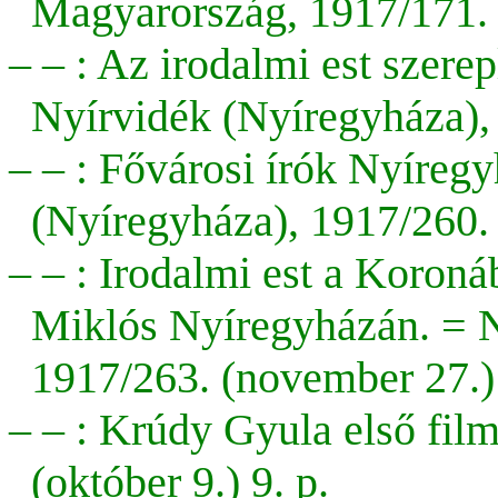
Magyarország, 1917/171. (j
– – : Az irodalmi est szer
Nyírvidék (Nyíregyháza), 
– – : Fővárosi írók Nyíreg
(Nyíregyháza), 1917/260. 
– – : Irodalmi est a Koron
Miklós Nyíregyházán. = N
1917/263. (november 27.) 
– – : Krúdy Gyula első fil
(október 9.) 9. p.