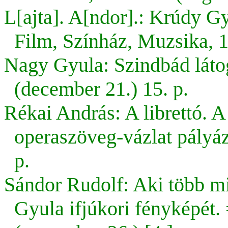
L[ajta]. A[ndor].: Krúdy G
Film, Színház, Muzsika, 1
Nagy Gyula: Szindbád látog
(december 21.) 15. p.
Rékai András: A librettó. 
operaszöveg-vázlat pályá
p.
Sándor Rudolf: Aki több mi
Gyula ifjúkori fényképét