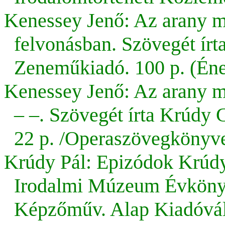
Kenessey Jenő: Az arany m
felvonásban. Szövegét írt
Zeneműkiadó. 100 p. (Éne
Kenessey Jenő: Az arany me
– –. Szövegét írta Krúdy
22 p. /Operaszövegkönyve
Krúdy Pál: Epizódok Krúdy 
Irodalmi Múzeum Évkönyv
Képzőműv. Alap Kiadóváll