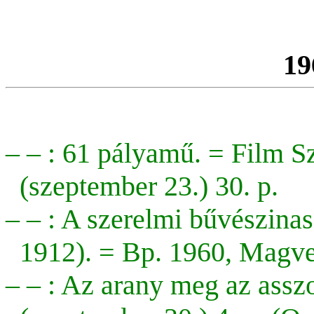
19
– – : 61 pályamű. = Film S
(szeptember 23.) 30. p.
– – : A szerelmi bűvészinas
1912). = Bp. 1960, Magve
– – : Az arany meg az assz