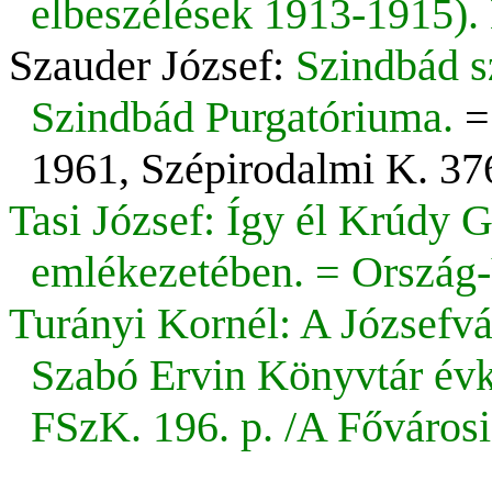
elbeszélések 1913-1915).
Szauder József:
Szindbád s
Szindbád Purgatóriuma.
= 
1961, Szépirodalmi K. 376
Tasi József: Így él Krúdy 
emlékezetében. = Ország-V
Turányi Kornél: A Józsefvá
Szabó Ervin Könyvtár év
FSzK. 196. p. /A Főváros