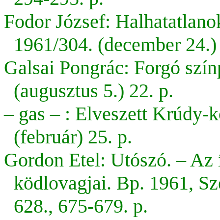
Fodor József: Halhatatla
1961/304. (december 24.) 
Galsai Pongrác: Forgó szín
(augusztus 5.) 22. p.
– gas – : Elveszett Krúdy-
(február) 25. p.
Gordon Etel: Utószó. – Az 
ködlovagjai. Bp. 1961, S
628., 675-679. p.