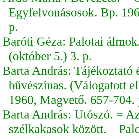
Egyfelvonásosok. Bp. 1960
p.
Baróti Géza: Palotai álmok
(október 5.) 3. p.
Barta András: Tájékoztató é
bűvészinas. (Válogatott e
1960, Magvető. 657-704. 
Barta András: Utószó. = A
szélkakasok között. – Pal