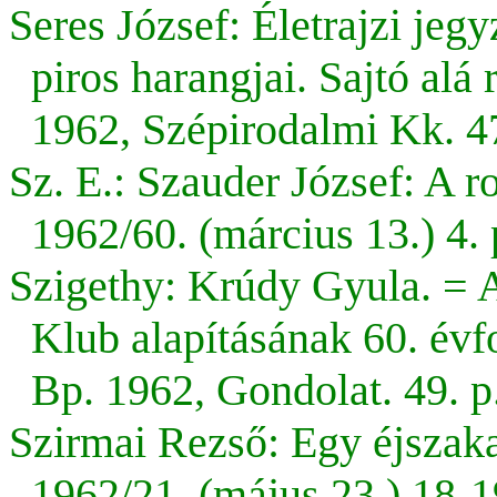
Seres József: Életrajzi je
piros harangjai. Sajtó alá 
1962, Szépirodalmi Kk. 47
Sz. E.: Szauder József: A 
1962/60. (március 13.) 4. 
Szigethy: Krúdy Gyula. = 
Klub alapításának 60. évf
Bp. 1962, Gondolat. 49. p
Szirmai Rezső: Egy éjszaka
1962/21. (május 23.) 18-1