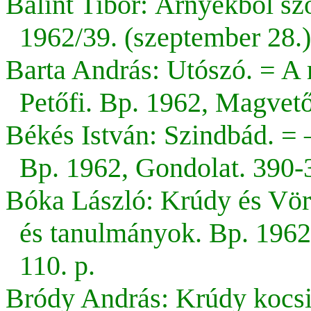
Bálint Tibor: Árnyékből sző
1962/39. (szeptember 28.) 
Barta András: Utószó. = A 
Petőfi. Bp. 1962, Magvető
Békés István: Szindbád. =
Bp. 1962, Gondolat. 390-39
Bóka László: Krúdy és Vör
és tanulmányok. Bp. 1962
110. p.
Bródy András: Krúdy kocsis