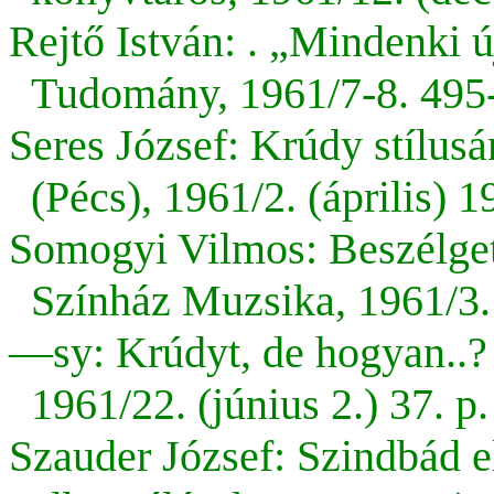
Rejtő István: . „Mindenki új
Tudomány, 1961/7-8. 495-
Seres József: Krúdy stílus
(Pécs), 1961/2. (április) 1
Somogyi Vilmos: Beszélget
Színház Muzsika, 1961/3. (
—sy: Krúdyt, de hogyan..?
1961/22. (június 2.) 37. p.
Szauder József:
Szindbád el