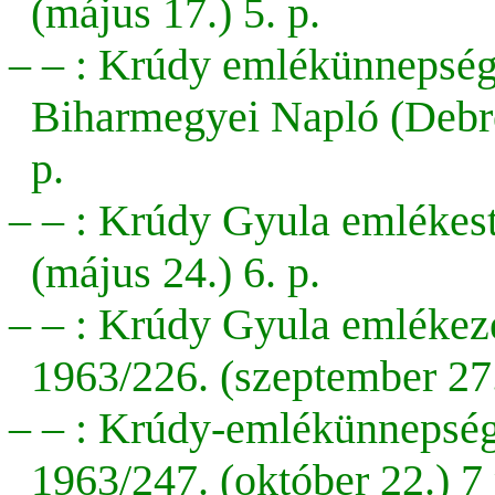
(május 17.) 5. p.
– – : Krúdy emlékünnepsé
Biharmegyei Napló (Debre
p.
– – : Krúdy Gyula emlékes
(május 24.) 6. p.
– – : Krúdy Gyula emlékez
1963/226. (szeptember 27.
– – : Krúdy-emlékünnepsége
1963/247. (október 22.) 7 