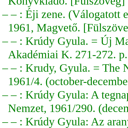
Könyvkiadó. [Fülszöveg]
– – : Éji zene. (Válogatott
1961, Magvető. [Fülszöve
– – : Krúdy Gyula. = Új Ma
Akadémiai K. 271-272. p.
– – : Krudy, Gyula. = The
1961/4. (october-december
– – : Krúdy Gyula: A tegn
Nemzet, 1961/290. (decemb
– – : Krúdy Gyula: Az ara