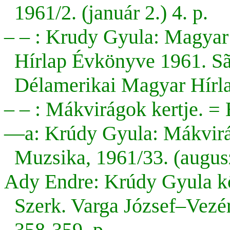
1961/2. (január 2.) 4. p.
– – : Krudy Gyula: Magyar
Hírlap Évkönyve 1961. São
Délamerikai Magyar Hírla
– – : Mákvirágok kertje. =
—a: Krúdy Gyula: Mákvirág
Muzsika, 1961/33. (augusz
Ady Endre: Krúdy Gyula kö
Szerk. Varga József–Vezé
358-359. p.