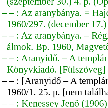
(szeptember 30.) 4. p. (Op
– – : Az aranybánya. = Haj
1960/297. (december 17.) 
– – : Az aranybánya. – Régi
álmok. Bp. 1960, Magvető
– – : Aranyidő. – A templá
Könyvkiadó. [Fülszöveg]
– – : [
Aranyidő
– A templár
1960/1. 25. p.
[nem találh
– – : Kenessey Jenő (1906)