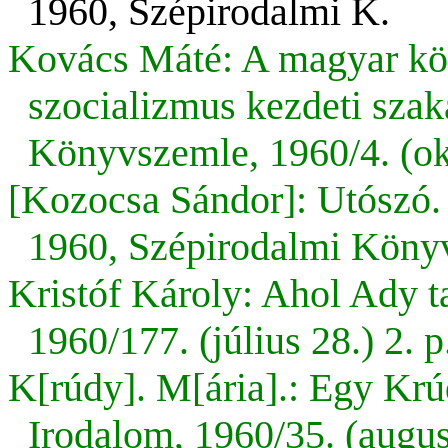
1960,
Szépirodalmi K.
Kovács Máté: A magyar kön
szocializmus kezdeti sza
Könyvszemle, 1960/4. (ok
[Kozocsa Sándor]: Utószó. 
1960,
Szépirodalmi Köny
Kristóf Károly: Ahol Ady ta
1960/177. (július 28.) 2. p
K[rúdy]. M[ária].: Egy Krú
Irodalom, 1960/35. (augusz