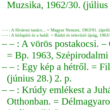
Muzsika, 1962/30. (július 
– – : A fővárosi tanács... = Magyar Nemzet, 1963/91. (április
– – : A hírlapíró és a halál. =
Rádió és televízió újság, 1963/
– – : A vörös postakocsi. –
= Bp. 1963, Szépirodalmi
– – : Egy kép a hétről. = F
(június 28.) 2. p.
– – : Krúdy emlékest a Ju
Otthonban. = Délmagyaror