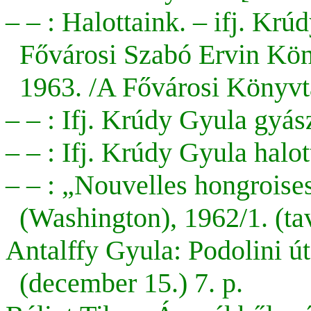
– – : Halottaink. – ifj. K
Fővárosi Szabó Ervin Kön
1963. /A Fővárosi Könyvtá
– – : Ifj. Krúdy Gyula gyás
– – : Ifj. Krúdy Gyula halo
– – : „Nouvelles hongroise
(Washington), 1962/1. (tav
Antalffy Gyula: Podolini út
(december 15.) 7. p.