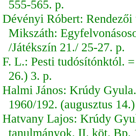
555-565. p.
Dévényi Róbert: Rendezői 
Mikszáth: Egyfelvonásoso
/Játékszín 21./ 25-27. p.
F. L.: Pesti tudósítónktól.
26.) 3. p.
Halmi János: Krúdy Gyula
1960/192. (augusztus 14.) 
Hatvany Lajos: Krúdy Gyu
tanulmányok. II. köt. Bp