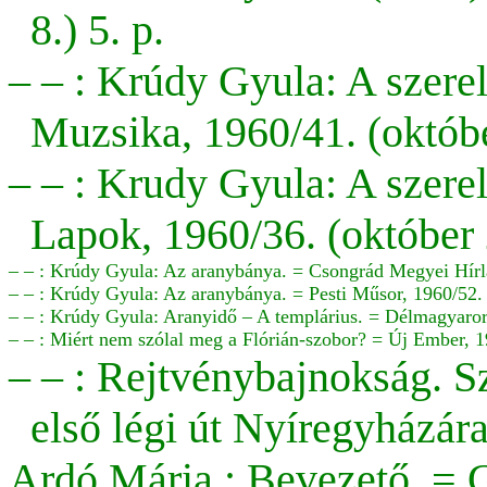
8.) 5. p.
– – : Krúdy Gyula: A szere
Muzsika, 1960/41. (októbe
– – : Krudy Gyula:
A szere
Lapok, 1960/36. (október 2
– – : Krúdy Gyula: Az aranybánya. = Csongrád Megyei Hírl
– – : Krúdy Gyula: Az aranybánya. = Pesti Műsor, 1960/52. 
– – : Krúdy Gyula: Aranyidő – A templárius. = Délmagyarors
– – : Miért nem szólal meg a Flórián-szobor? = Új Ember, 1
– – : Rejtvénybajnokság. 
első légi út Nyíregyházára
Ardó Mária : Bevezető. = 