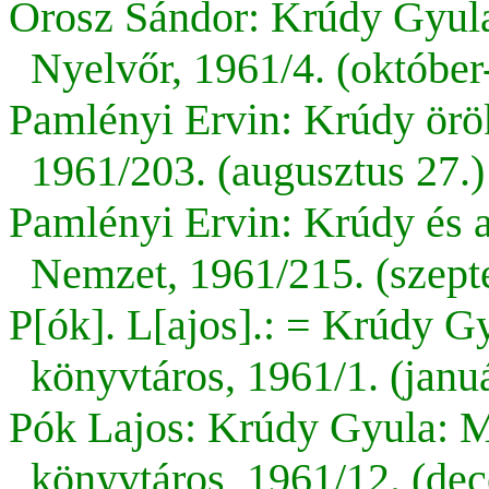
Orosz Sándor: Krúdy Gyul
Nyelvőr, 1961/4. (október
Pamlényi Ervin: Krúdy ör
1961/203. (augusztus 27.) 
Pamlényi Ervin: Krúdy és 
Nemzet, 1961/215. (szepte
P[ók]. L[ajos].: = Krúdy G
könyvtáros, 1961/1. (januá
Pók Lajos: Krúdy Gyula: M
könyvtáros, 1961/12. (dec