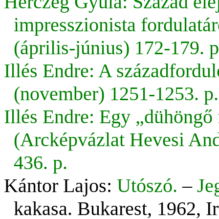
Herczeg Gyula: Század ele
impresszionista fordulatá
(április-június) 172-179. p
Illés Endre: A századfordul
(november) 1251-1253. p.
Illés Endre: Egy „dühöngő 
(Arcképvázlat Hevesi Andr
436. p.
Kántor Lajos:
Utószó.
–
Je
kakasa. Bukarest, 1962, I