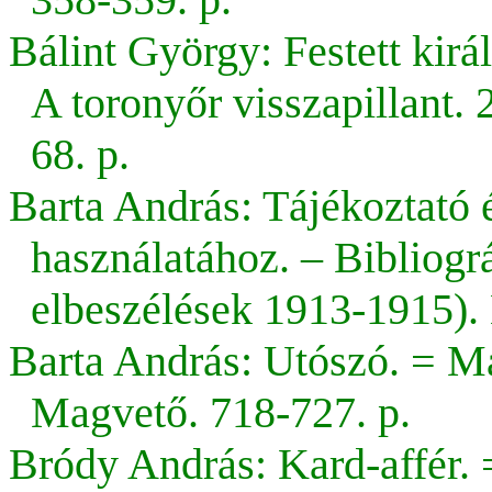
Bálint György: Festett kirá
A toronyőr visszapillant. 
68. p.
Barta András: Tájékoztató é
használatához. – Bibliográ
elbeszélések 1913-1915).
Barta András: Utószó. = Má
Magvető. 718-727. p.
Bródy András: Kard-affér.