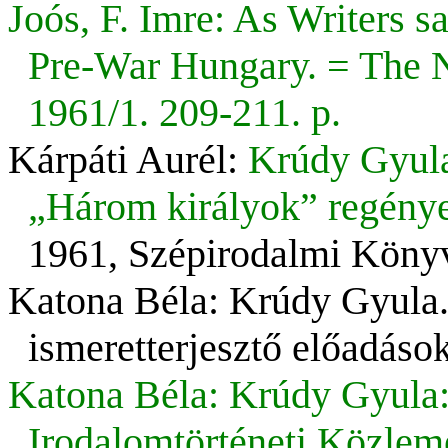
Joós, F. Imre: As Writers sa
Pre-War Hungary. = The 
1961/1. 209-211. p.
Kárpáti Aurél:
Krúdy Gyula:
„Három királyok” regénye
1961, Szépirodalmi Könyv
Katona Béla: Krúdy Gyula.
ismeretterjesztő előadáso
Katona Béla: Krúdy Gyula: 
Irodalomtörténeti Közlem