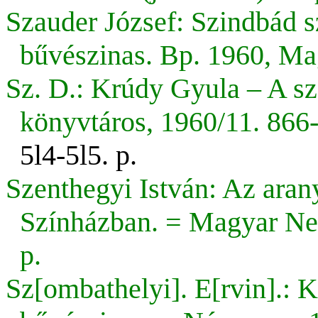
Szauder József: Szindbád s
bűvészinas. Bp. 1960, Ma
Sz. D.: Krúdy Gyula – A sz
könyvtáros, 1960/11. 866-
5l4-5l5. p.
Szenthegyi István: Az arany
Színházban. = Magyar Nem
p.
Sz[ombathelyi]. E[rvin].:
K