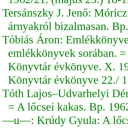
Tersánszky J. Jenő: Móric
árnyakról bizalmasan. Bp
Tóbiás Áron: Emlékkönyvei
emlékkönyvek sorában. = 
Könyvtár évkönyve. X. 19
Könyvtár évkönyve 22./ 1
Tóth Lajos–Udvarhelyi Déne
= A lőcsei kakas. Bp. 196
—u—: Krúdy Gyula: A lőcs