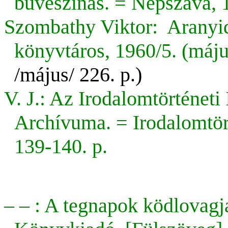
bűvészinas. = Népszava, 1
Szombathy Viktor: Aranyid
könyvtáros, 1960/5. (máju
/május/ 226. p.)
V. J.: Az Irodalomtörténet
Archívuma. = Irodalomtör
139-140. p.
– – : A tegnapok ködlovagj