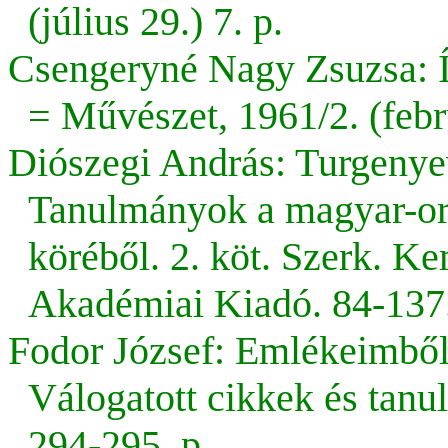
(július 29.) 7. p.
Csengeryné Nagy Zsuzsa: 
= Művészet, 1961/2. (febr
Diószegi András: Turgenye
Tanulmányok a magyar-or
köréből. 2. köt. Szerk. K
Akadémiai Kiadó. 84-137.
Fodor József: Emlékeimből.
Válogatott cikkek és tan
294-295. p.