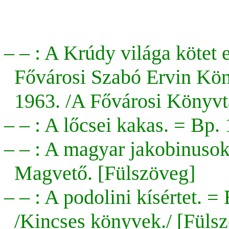
– – : A Krúdy világa kötet e
Fővárosi Szabó Ervin Kön
1963. /A Fővárosi Könyvtá
– – : A lőcsei kakas. = Bp
– – : A magyar jakobinusok
Magvető. [Fülszöveg]
– – : A podolini kísértet. 
/Kincses könyvek./ [Füls