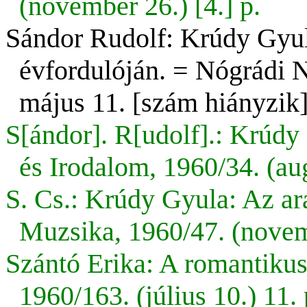
(november 26.) [4.] p.
Sándor Rudolf: Krúdy Gyul
évfordulóján. = Nógrádi N
május 11. [szám hiányzik
S[ándor]. R[udolf
].:
Krúdy 
és Irodalom, 1960/34. (aug
S. Cs.: Krúdy Gyula: Az ar
Muzsika, 1960/47. (novem
Szántó Erika: A romantiku
1960/163. (július 10.) 11. 