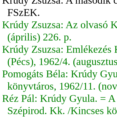
Krúdy Zsuzsa: A második cs
FSzEK.
Krúdy Zsuzsa: Az olvasó K
(április) 226. p.
Krúdy Zsuzsa: Emlékezés K
(Pécs), 1962/4. (augusztus
Pomogáts Béla: Krúdy Gyul
könyvtáros, 1962/11. (nov
Réz Pál: Krúdy Gyula. = A 
Szépirod. Kk. /Kincses kö