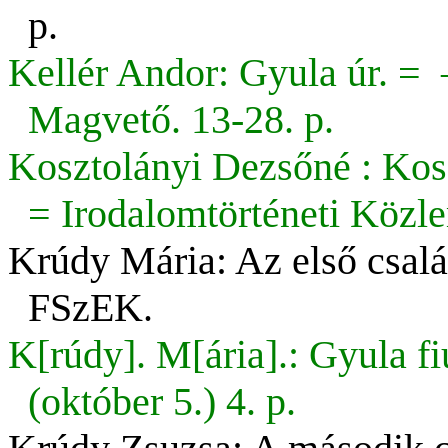
p.
Kellér Andor: Gyula úr. = –
Magvető. 13-28. p.
Kosztolányi Dezsőné : Kosz
= Irodalomtörténeti Közl
Krúdy Mária: Az első család
FSzEK.
K[rúdy]. M[ária].: Gyula f
(október 5.) 4. p.