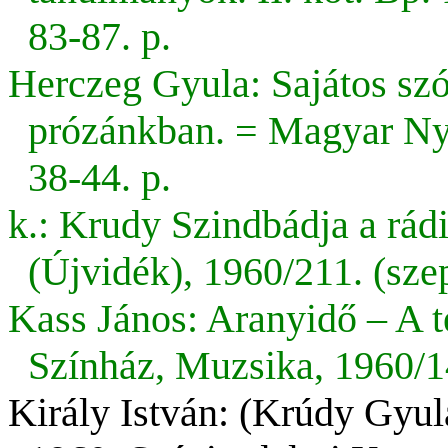
83-87. p.
Herczeg Gyula: Sajátos sz
prózánkban. = Magyar Nye
38-44. p.
k.: Krudy Szindbádja a rád
(Újvidék), 1960/211. (szep
Kass János:
Aranyidő
– A t
Színház, Muzsika, 1960/14.
Király István: (Krúdy Gyul